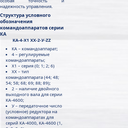
особая точность и
надежность управления.
Структура условного
обозначения
командоаппаратов серии
КА
КА-4-Х1 ХХ-2-У-ZZ
КА – командоаппарат;
4 – регулируемые
командоаппараты;
Х1 – серия (0; 1; 2; 6)
ХХ – тип
командоаппарата (44; 48;
54; 58; 68; 69; 88; 89);
2 – наличие двойного
выходного вала для серии
КА-4600;
У – передаточное число
(условное) редуктора на
командоаппаратах для
серий КА-4000, КА-4600 (1,