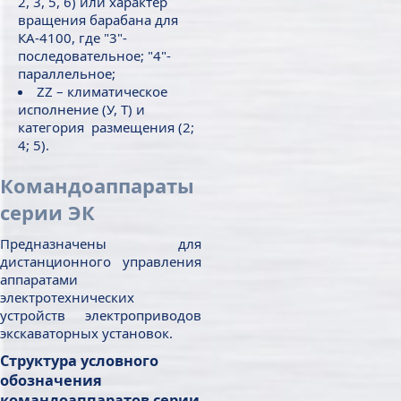
2, 3, 5, 6) или характер
вращения барабана для
КА-4100, где "3"-
последовательное; "4"-
параллельное;
ZZ – климатическое
исполнение (У, Т) и
категория размещения (2;
4; 5).
Командоаппараты
серии ЭК
Предназначены для
дистанционного управления
аппаратами
электротехнических
устройств электроприводов
экскаваторных установок.
Структура условного
обозначения
командоаппаратов серии