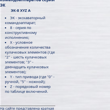
ЭК
ЭК-8 ХYZ А
ЭК - экскаваторный
командоаппарат;
8 - серия по
конструктивному
исполнению;
X - условное
обозначение количества
кулачковых элементов (где
"2" - шесть кулачковых
элементов; "3" -
двенадцать кулачковых
элементов);
Y - тип привода (где "0" -
ручной, "5" - ножной);
Z - порядковый номер
по таблице включений.
На сайте представлена краткая