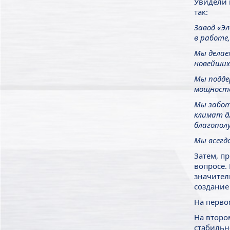
Увидели 
так:
Завод «Э
в работе
Мы делае
новейших
Мы подде
мощносте
Мы забот
климат д
благопол
Мы всегд
Затем, п
вопросе.
значител
создание
На перво
На второ
стабильн