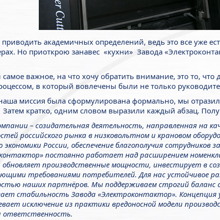
у приводить академичных определений, ведь это все уже ес
ерах. Но приоткрою занавес «кухни» Завода «Электроконта
 самое важное, на что хочу обратить внимание, это то, что 
оцессом, в который вовлечены были не только руководител
наша миссия была сформулирована формально, мы отразил
. Затем кратко, одним словом выразили каждый абзац. Полу
омпании – созидательная деятельность, направленная на ка
стей российского рынка в низковольтном и крановом оборудо
 экономики России, обеспечение благополучия сотрудников з
контактор» постоянно работает над расширением номенкла
, обновляет производственные мощности, инвестирует в соз
ающими требованиями потребителей.
Для нас устойчивое ра
остью наших партнёров. Мы поддерживаем строгий баланс с
вает стабильность Завода «Электроконтактор».
Концепция 
евает исключение из практики вредоносной модели производ
и ответственность.