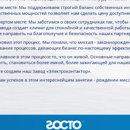
ем месте: Мы поддерживаем строгий баланс собственных ин
ственных мощностей позволяет нам сделать цену доступнее
вертом месте: Мы заботимся о своих сотрудниках так, чтобы
авода создает климат для спокойной и качественной работ
 направить на благополучие и безопасность наших партне
новил этот процесс. Мы поняли, что миссия - законнорожд
ания процессов, делающих бизнес по-настоящему эффект
главное в этом процессе то, что он живой. Основные напр
ить, становиться более емкой, более зажигающей для наше
е создаем наш Завод «Электроконтактор».
ам успехов в этом интереснейшем занятии - рождении мисс