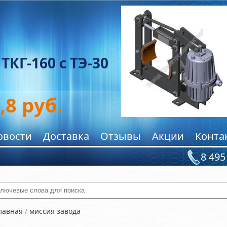
онтроллер ККТ-61А
3645,5
руб.
овости
Доставка
Отзывы
Акции
Конта
8 495
ключевые слова для поиска
лавная
/
миссия завода