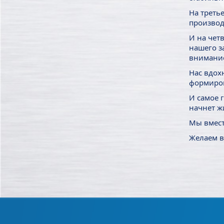
На треть
производ
И на чет
нашего з
внимание
Нас вдох
формиров
И самое 
начнет ж
Мы вмест
Желаем в