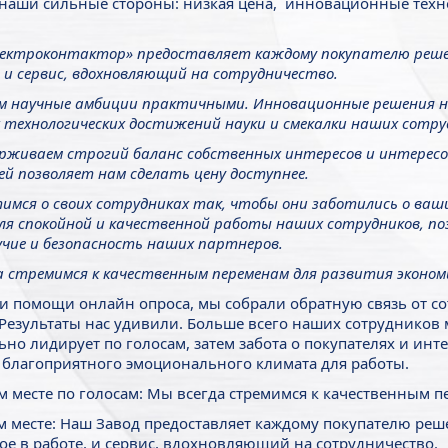
наши сильные стороны: низкая цена, инновационные техн
лектроконтактор» предоставляет каждому покупателю решен
, и сервис, вдохновляющий на сотрудничество.
м научные амбиции практичными. Инновационные решения на
 технологических достижений науки и смекалки наших сотру
рживаем строгий баланс собственных интересов и интересо
й позволяет нам сделать цену доступнее.
имся о своих сотрудниках так, чтобы они заботились о ваш
ля спокойной и качественной работы наших сотрудников, по
учие и безопасность наших партнеров.
а стремимся к качественным переменам для развития эконо
ри помощи онлайн опроса, мы собрали обратную связь от со
 Результаты нас удивили. Больше всего наших сотрудников м
ьно лидирует по голосам, затем забота о покупателях и инт
 благоприятного эмоционального климата для работы.
м месте по голосам: Мы всегда стремимся к качественным 
м месте: Наш Завод предоставляет каждому покупателю реше
ое в работе, и сервис, вдохновляющий на сотрудничество.