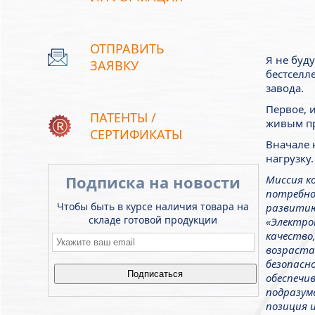
ОТПРАВИТЬ
Я не буд
ЗАЯВКУ
бестселл
завода.
Первое, и
ПАТЕНТЫ /
живым пр
СЕРТИФИКАТЫ
Вначале 
нагрузку
Подписка на новости
Миссия к
потребно
Чтобы быть в курсе наличия товара на
развитию
складе готовой продукции
«Электро
качество
Email
*
возраст
безопасн
обеспечи
подразум
позиция 