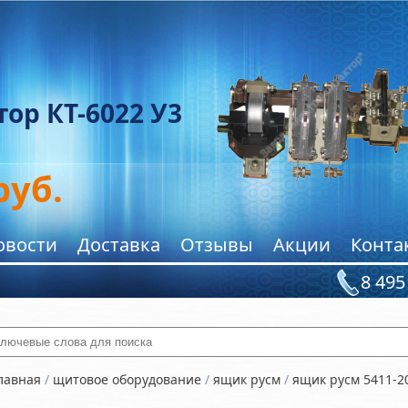
ор КТ-6022 У3
руб.
овости
Доставка
Отзывы
Акции
Конта
8 495
ключевые слова для поиска
лавная
/
щитовое оборудование
/
ящик русм
/
ящик русм 5411-20