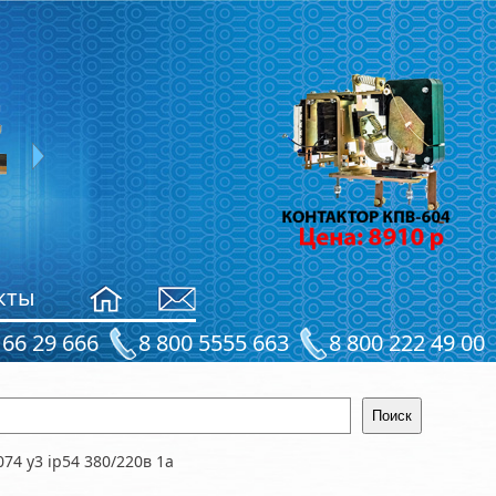
Рама ТКГ-200
4790
руб.
кты
 66 29 666
8 800 5555 663
8 800 222 49 00
74 у3 ip54 380/220в 1а