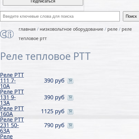
Введите ключевые слова для поиска
главная
/
низковольтное оборудование
/
реле
/
реле
тепловое ртт
Реле тепловое РТТ
Реле РТТ
111 7-
390 руб
10А
Реле РТТ
131 9-
390 руб
13А
Реле РТТ
1125 руб
160А
Реле РТТ
231 50-
790 руб
63А
Реле