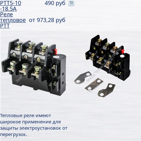
РТТ5-10
490 руб
-18.5А
Реле
тепловое
от
973,28 руб
РТТ
Тепловые реле имеют
широкое применение для
защиты электроустановок от
перегрузок.