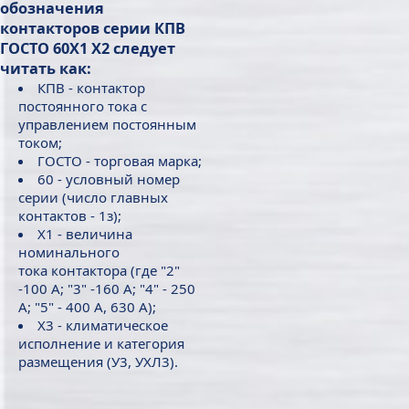
обозначения
контакторов серии КПВ
ГОСТО 60Х1 Х2 следует
читать как:
КПВ - контактор
постоянного тока с
управлением постоянным
током;
ГОСТО - торговая марка;
60 - условный номер
серии (число главных
контактов - 1з);
Х1 - величина
номинального
тока контактора (где "2"
-100 А; "3" -160 А; "4" - 250
А; "5" - 400 А, 630 А);
Х3 - климатическое
исполнение и категория
размещения (У3, УХЛ3).