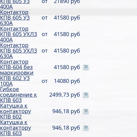
КПВ 605 У3
от
21890 руб
400А
Контактор
КПВ 605 У3
от
41580 руб
630А
Контактор
КПВ 605 УХЛ3
от
41580 руб
400А
Контактор
КПВ 605 УХЛ3
от
41580 руб
630А
Контактор
КПВ-604 без
41580 руб
маркировки
КПВ 602 У3
от
14080 руб
100А
Гибкое
соединение к
2499,73 руб
КПВ 603
Катушка к
контактору
946,18 руб
КПВ 602
Катушка к
контактору
946,18 руб
КПВ 603