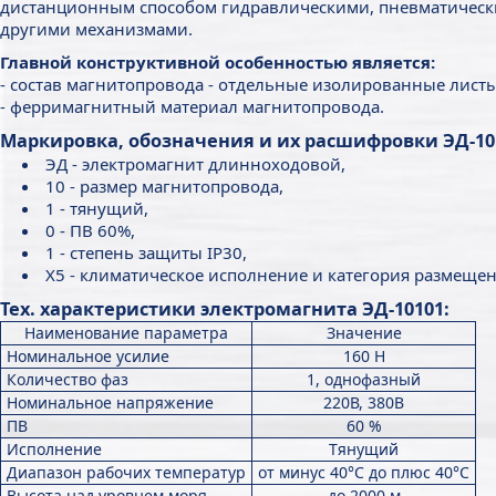
дистанционным способом гидравлическими, пневматическ
другими механизмами.
Главной конструктивной особенностью является:
- состав магнитопровода - отдельные изолированные листы
- ферримагнитный материал магнитопровода.
Маркировка, обозначения и их расшифровки ЭД-101
ЭД - электромагнит длинноходовой,
10 - размер магнитопровода,
1 - тянущий,
0 - ПВ 60%,
1 - степень защиты IP30,
Х5 - климатическое исполнение и категория размещен
Тех. характеристики электромагнита ЭД-10101:
Наименование параметра
Значение
Номинальное усилие
160 Н
Количество фаз
1, однофазный
Номинальное напряжение
220В, 380В
ПВ
60 %
Исполнение
Тянущий
Диапазон рабочих температур
от минус 40°С до плюс 40°С
Высота над уровнем моря
до 2000 м