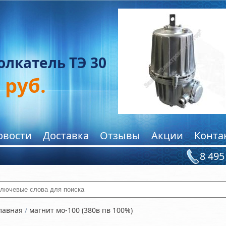
олкатель ТЭ 30
руб.
овости
Доставка
Отзывы
Акции
Конта
8 495
ключевые слова для поиска
лавная
/
магнит мо-100 (380в пв 100%)