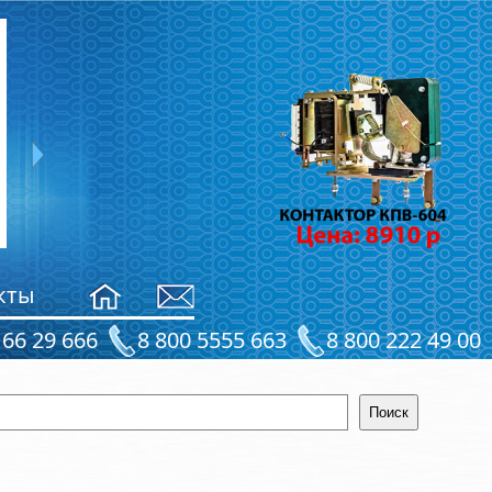
Рама ТКГ-200
4790
руб.
кты
 66 29 666
8 800 5555 663
8 800 222 49 00