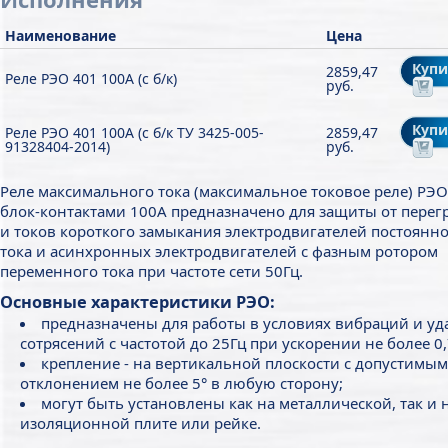
Наименование
Цена
Купи
2859,47
Реле РЭО 401 100А (с б/к)
руб.
Купи
Реле РЭО 401 100А (с б/к ТУ 3425-005-
2859,47
91328404-2014)
руб.
Реле максимального тока (максимальное токовое реле) РЭО
блок-контактами 100А предназначено для защиты от перег
и токов короткого замыкания электродвигателей постоянн
тока и асинхронных электродвигателей с фазным ротором
переменного тока при частоте сети 50Гц.
Основные характеристики РЭО:
предназначены для работы в условиях вибраций и у
сотрясений с частотой до 25Гц при ускорении не более 0,
крепление - на вертикальной плоскости с допустимым
отклонением не более 5° в любую сторону;
могут быть установлены как на металлической, так и 
изоляционной плите или рейке.