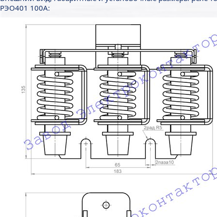
РЭО401 100А: