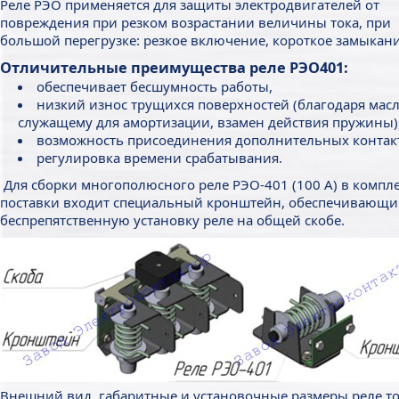
Реле РЭО применяется для защиты электродвигателей от
повреждения при резком возрастании величины тока, при
большой перегрузке: резкое включение, короткое замыкани
Отличительные преимущества реле РЭО401:
обеспечивает бесшумность работы,
низкий износ трущихся поверхностей (благодаря масл
служащему для амортизации, взамен действия пружины)
возможность присоединения дополнительных контак
регулировка времени срабатывания.
Для сборки многополюсного реле РЭО-401 (100 А) в компл
поставки входит специальный кронштейн, обеспечивающ
беспрепятственную установку реле на общей скобе.
Внешний вид, габаритные и установочные размеры реле т