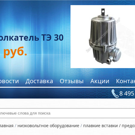
олкатель ТЭ 30
руб.
овости
Доставка
Отзывы
Акции
Конта
8 495
ключевые слова для поиска
лавная
/
низковольтное оборудование
/
плавкие вставки / пред