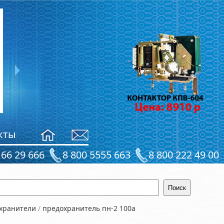
Рама ТКГ-200
4790
руб.
кты
 66 29 666
8 800 5555 663
8 800 222 49 00
охранители
/
предохранитель пн-2 100а